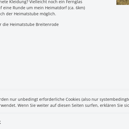
nete Kleidung? Vielleicht noch ein Fernglas
 eine Runde um mein Heimatdorf (ca. 6km)
uch der Heimatstube möglich.
ür die Heimatstube Breitenrode
den nur unbedingt erforderliche Cookies (also nur systembeding
wendet. Wenn Sie weiter auf diesen Seiten surfen, erklären Sie si
k
weise
DSGVO
Inhaltsverzeichnis
Login