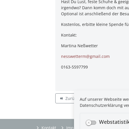
Hast Du Lust, feste Schuhe & geeig
irgendwo? Dann komm doch mit auf
Optional ist anschließend der Bes
Kostenlos, erbitte kleine Spende f
Kontakt:
Martina Neßwetter
nesswetterm@gmail.com
0163-5597799
Zurück
Auf unserer Webseite wer
backward
Datenschutzerklärung ver
Webstatisti
Kontakt
Impressum
Datenschutzhin